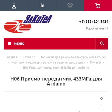
+7 (383) 204 9424
Горский м-н 43
МЕНЮ
Главная
-
Каталог
-
Запчасти для ремонта электронной техники
-
Комплектующие для ремонта теле, видео, аудио
-
Пульты
-
H06 Приемо-передатчик 433МГц для Arduino
H06 Приемо-передатчик 433МГц для
Arduino