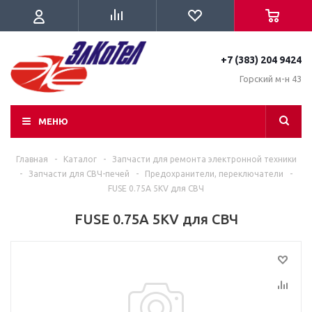
+7 (383) 204 9424
Горский м-н 43
МЕНЮ
Главная
-
Каталог
-
Запчасти для ремонта электронной техники
-
Запчасти для СВЧ-печей
-
Предохранители, переключатели
-
FUSE 0.75A 5KV для СВЧ
FUSE 0.75A 5KV для СВЧ