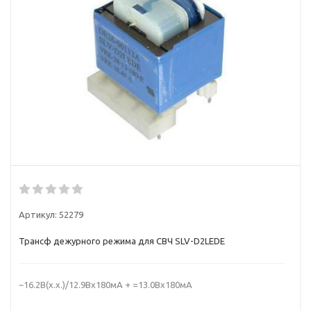
Артикул:
52279
Трансф дежурного режима для СВЧ SLV-D2LEDE
~16.2В(х.х.)/12.9Вx180мА + =13.0Вx180мА