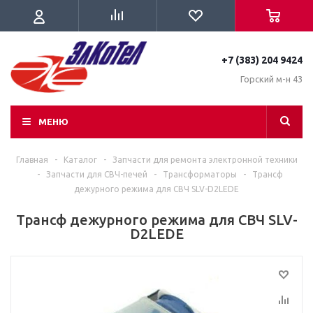
+7 (383) 204 9424
Горский м-н 43
МЕНЮ
Главная
-
Каталог
-
Запчасти для ремонта электронной техники
-
Запчасти для СВЧ-печей
-
Трансформаторы
-
Трансф
дежурного режима для СВЧ SLV-D2LEDE
Трансф дежурного режима для СВЧ SLV-
D2LEDE