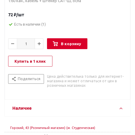
1:60 кан., кабель + штекер САТ-Ш, осла
72
₽
/шт
Есть в наличии
(1)
В корзину
Купить в 1 клик
Цена действительна только для интернет-
Поделиться
магазина и может отличаться от цен в
розничных магазинах
Наличие
Горский, 43 (Розничный магазин) (м. Студенческая)