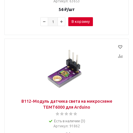
Артикул
: 63653
56
₽
/шт
В корзину
B112-Модуль датчика света на микросхеме
TEMT6000 для Arduino
Есть в наличии (3)
Артикул
: 91862