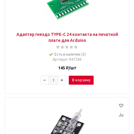
Адаптер гнездо TYPE-C 24 контакта на печатной
плате для Arduino
Есть в наличии (3)
Артикул
: Я47286
145
₽
/шт
В корзину