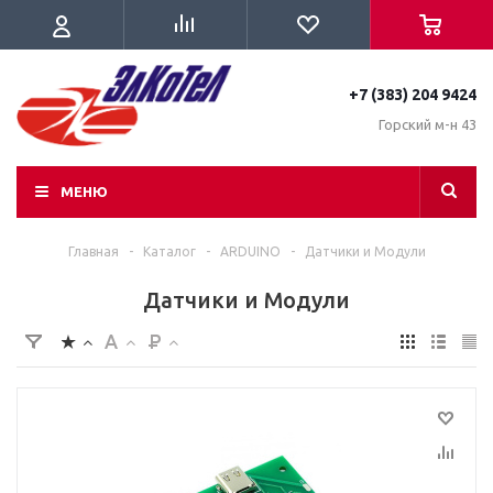
+7 (383) 204 9424
Горский м-н 43
МЕНЮ
Главная
-
Каталог
-
ARDUINO
-
Датчики и Модули
Датчики и Модули