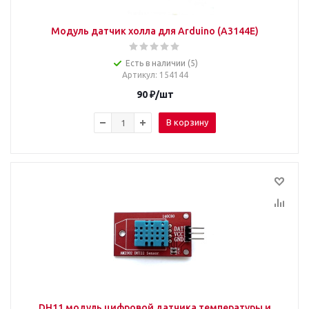
Модуль датчик холла для Arduino (A3144E)
Есть в наличии (5)
Артикул
: 154144
90
₽
/шт
В корзину
DH11 модуль цифровой датчика температуры и