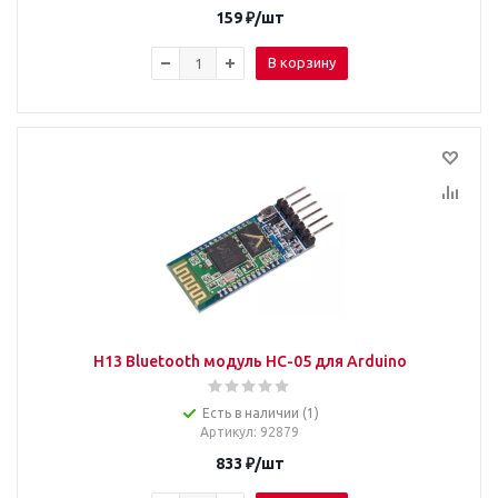
159
₽
/шт
В корзину
H13 Bluetooth модуль HC-05 для Arduino
Есть в наличии (1)
Артикул
: 92879
833
₽
/шт