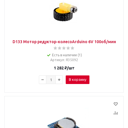
D133 Мотор редуктор-колесоArduino 6V 100об/мин
Есть в наличии (1)
Артикул
: Я35092
1 282
₽
/шт
В корзину