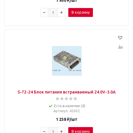
1 950
₽
/шт
В корзину
S-72-24 Блoк питaния встраиваемый 24.0V-3.0A
Есть в наличии (4)
Артикул
: 42602
1 258
₽
/шт
В корзину