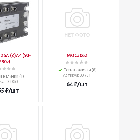
 25A (Z)A4 (90-
MOC3062
280v)
Есть в наличии (8)
Артикул
: 33781
 в наличии (1)
кул
: 83858
64
₽
/шт
65
₽
/шт