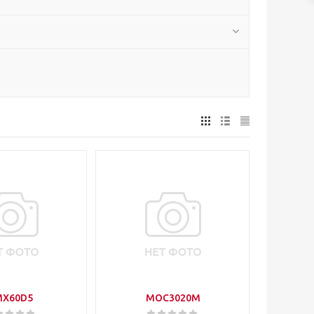
MX60D5
MOC3020M