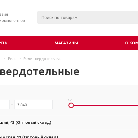
азин
 компонентов
ИТЬ
МАГАЗИНЫ
О КО
г
-
Реле
-
Реле твердотельные
твердотельные
42
ский, 43 (Оптовый склад)
ымская, 11 (Оптовый склад)