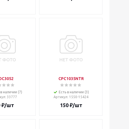
OC3052
CPC1035NTR
 в наличии (7)
Есть в наличии (3)
кул
: 33777
Артикул
: 1550-15424
0
₽
/шт
150
₽
/шт