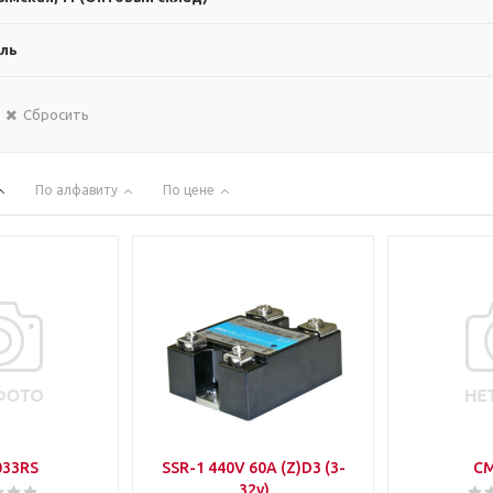
ль
Сбросить
По алфавиту
По цене
033RS
SSR-1 440V 60A (Z)D3 (3-
C
32v)