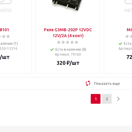
8101
Реле G3MB-202P 12VDC
M
12V/2A (4 конт)
наличии (1)
Есть
1550-15516
Артику
Есть в наличии (8)
Артикул
: 70160
/шт
7
320
₽
/шт
Показать еще
1
2