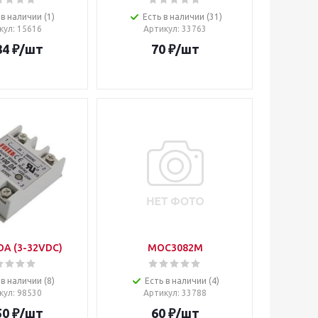
 в наличии (1)
Есть в наличии (31)
кул
: 15616
Артикул
: 33763
84
₽
/шт
70
₽
/шт
DA (3-32VDC)
MOC3082M
 в наличии (8)
Есть в наличии (4)
кул
: 98530
Артикул
: 33788
50
₽
/шт
60
₽
/шт