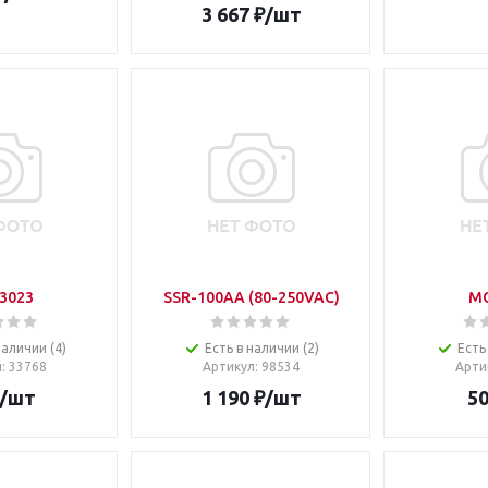
3 667
₽
/шт
3023
SSR-100AA (80-250VAC)
M
наличии (4)
Есть в наличии (2)
Есть
л
: 33768
Артикул
: 98534
Арти
/шт
1 190
₽
/шт
5