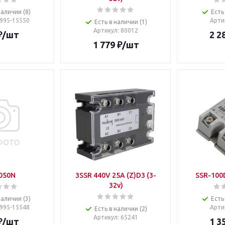
наличии (8)
Есть
1995-15550
Арти
Есть в наличии (1)
Артикул
: 80012
₽
/шт
2 2
1 779
₽
/шт
050N
3SSR 440V 25A (Z)D3 (3-
SSR-100
32v)
наличии (3)
Есть
1995-15548
Арти
Есть в наличии (2)
Артикул
: 65241
₽
/шт
1 3