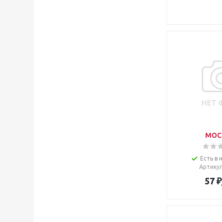
MOC
Есть в 
Артику
57
₽