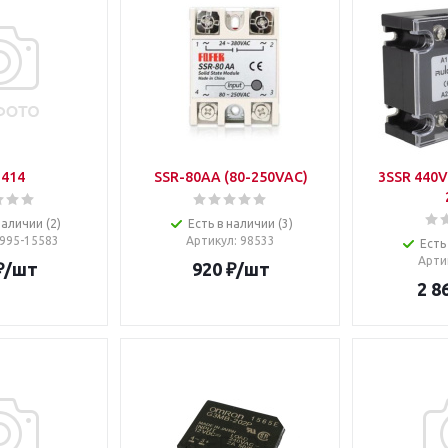
414
SSR-80AA (80-250VAC)
3SSR 440V
наличии (2)
Есть в наличии (3)
1995-15583
Артикул
: 98533
Есть
Арти
₽
/шт
920
₽
/шт
2 8