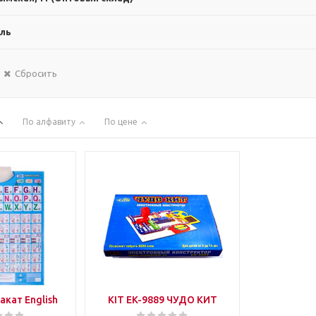
ль
Сбросить
По алфавиту
По цене
акат English
KIT EK-9889 ЧУДО КИТ