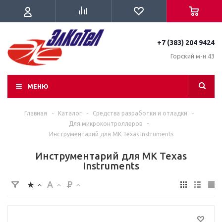
+7 (383) 204 9424
Горский м-н 43
МЕНЮ
Главная
-
Каталог
-
Средства разработки и отладки
-
Для микроконтроллеров
-
Инструментарий для МК Texas Instruments
Инструментарий для МК Texas
Instruments