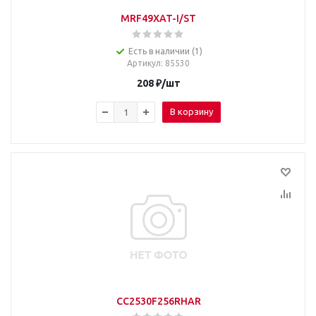
MRF49XAT-I/ST
Есть в наличии (1)
Артикул
: 85530
208
₽
/шт
В корзину
CC2530F256RHAR