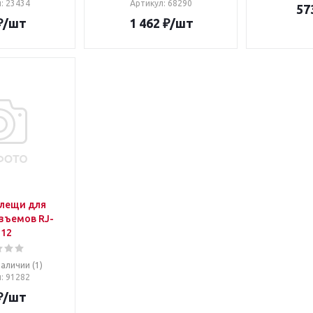
л
: 23434
Артикул
: 68290
57
₽
/шт
1 462
₽
/шт
Клещи для
зъемов RJ-
,12
наличии (1)
л
: 91282
₽
/шт