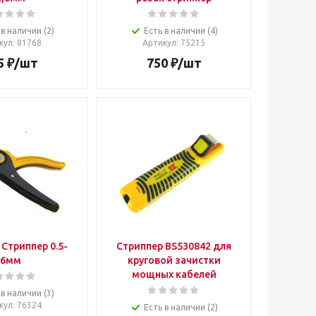
 в наличии (2)
Есть в наличии (4)
кул
: 81768
Артикул
: 75215
5
₽
/шт
750
₽
/шт
Стриппер 0.5-
Стриппер BS530842 для
6мм
круговой зачистки
мощных кабелей
 в наличии (3)
кул
: 76324
Есть в наличии (2)