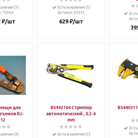
наличии (1)
Есть в наличии (1)
л
: 70064
Артикул
: 65653
Есть
Арти
2
₽
/шт
629
₽
/шт
39
Клещи для
BS442104 Стриппер
BS440311 
зъемов RJ-
автоматический , 0.2-6
,12
mm
Есть
Арти
наличии (3)
Есть в наличии (1)