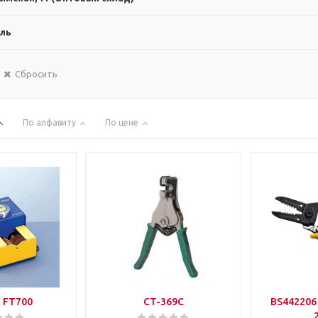
ль
Сбросить
По алфавиту
По цене
 FT700
CT-369C
BS442206 