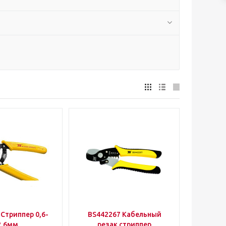
Стриппер 0,6-
BS442267 Кабельный
2,6мм
резак стриппер