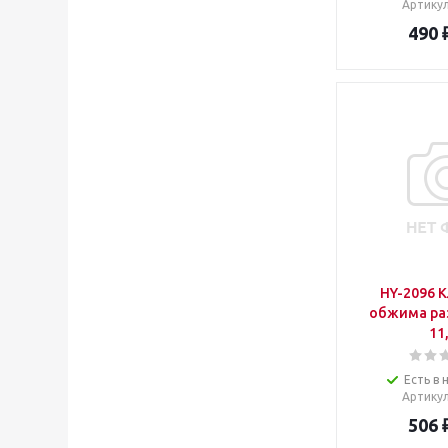
Артику
490
HY-2096 
обжима ра
11
Есть в 
Артику
506