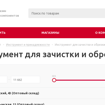
азин
 компонентов
ИТЬ
МАГАЗИНЫ
О КО
г
-
Инструмент и принадлежности
-
Инструмент для зачистки и обрезк
умент для зачистки и об
395
ский, 43 (Оптовый склад)
ымская, 11 (Оптовый склад)