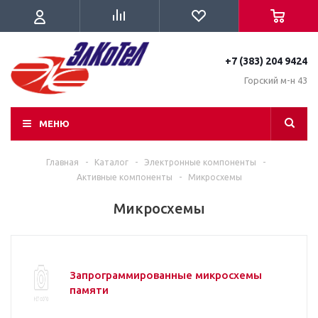
+7 (383) 204 9424
Горский м-н 43
МЕНЮ
Главная
-
Каталог
-
Электронные компоненты
-
Активные компоненты
-
Микросхемы
Микросхемы
Запрограммированные микросхемы
памяти