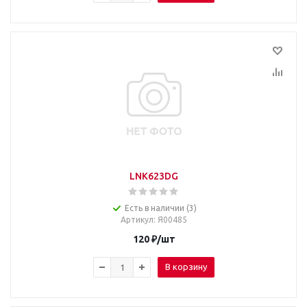
LNK623DG
Есть в наличии (3)
Артикул
: Я00485
120
₽
/шт
В корзину