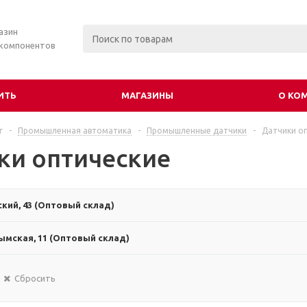
азин
 компонентов
ИТЬ
МАГАЗИНЫ
О КО
г
-
Промышленная автоматика
-
Промышленные датчики
-
Датчики о
ки оптические
ский, 43 (Оптовый склад)
ымская, 11 (Оптовый склад)
Сбросить