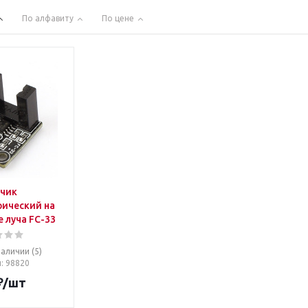
По алфавиту
По цене
чик
ический на
 луча FC-33
наличии (5)
л
: 98820
₽
/шт