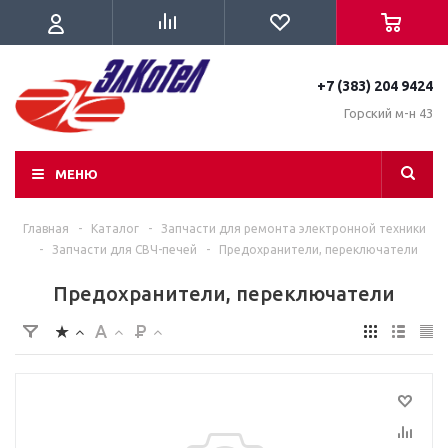
+7 (383) 204 9424
Горский м-н 43
МЕНЮ
Главная
-
Каталог
-
Запчасти для ремонта электронной техники
-
Запчасти для СВЧ-печей
-
Предохранители, переключатели
Предохранители, переключатели