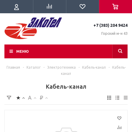
+7 (383) 204 9424
Горский м-н 43
МЕНЮ
Главная
-
Каталог
-
Электротехника
-
Кабель-канал
-
Кабель-
канал
Кабель-канал