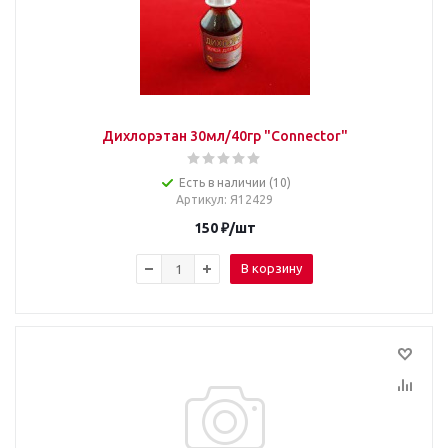
Дихлорэтан 30мл/40гр "Connector"
Есть в наличии (10)
Артикул
: Я12429
150
₽
/шт
В корзину