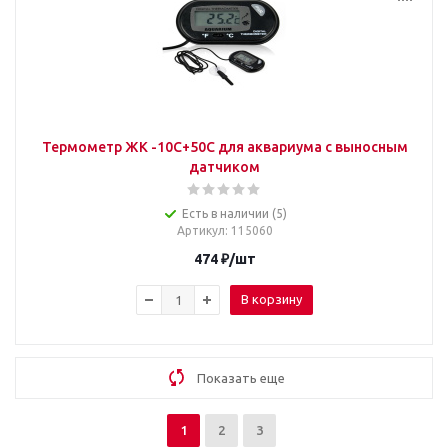
Термометр ЖК -10C+50C для аквариума с выносным
датчиком
Есть в наличии (5)
Артикул
: 115060
474
₽
/шт
В корзину
Показать еще
1
2
3