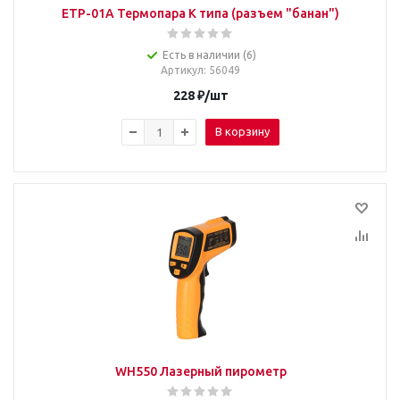
ETP-01A Термопара К типа (разъем "банан")
Есть в наличии (6)
Артикул
: 56049
228
₽
/шт
В корзину
WH550 Лазерный пирометр