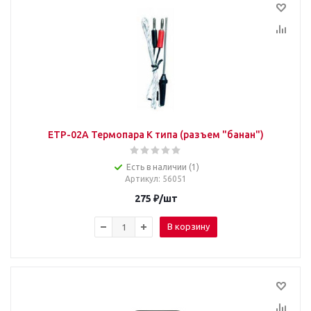
ETP-02A Термопара К типа (разъем "банан")
Есть в наличии (1)
Артикул
: 56051
275
₽
/шт
В корзину