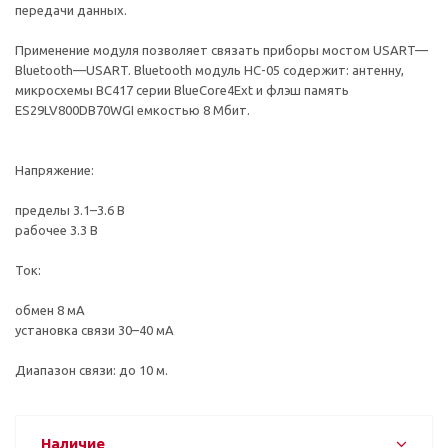
передачи данных.
Применение модуля позволяет связать приборы мостом USART—
Bluetooth—USART. Вluetooth модуль HC-05 содержит: антенну,
микросхемы BC417 серии BlueCore4Ext и флэш память
ES29LV800DB70WGI емкостью 8 Мбит.
Напряжение:
пределы 3.1–3.6 В
рабочее 3.3 В
Ток:
обмен 8 мА
установка связи 30–40 мА
Диапазон связи: до 10 м.
Наличие