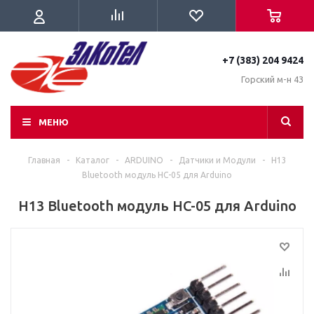
+7 (383) 204 9424
Горский м-н 43
МЕНЮ
Главная
-
Каталог
-
ARDUINO
-
Датчики и Модули
-
H13
Bluetooth модуль HC-05 для Arduino
H13 Bluetooth модуль HC-05 для Arduino