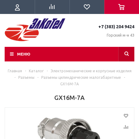
+7 (383) 204 9424
Горский м-н 43
МЕНЮ
Главная
-
Каталог
-
Электромеханические и корпусные изделия
-
Разъемы
-
Разъемы цилиндрические малогабаритные
-
GX16M-7A
GX16M-7A