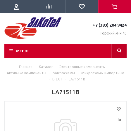
+7 (383) 204 9424
Горский м-н 43
МЕНЮ
Главная
-
Каталог
-
Электронные компоненты
-
Активные компоненты
-
Микросхемы
-
Микросхемы импортные
-
L- LXT
-
LA71511B
LA71511B