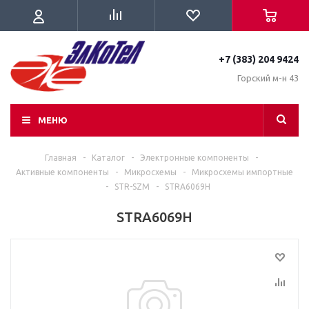
+7 (383) 204 9424
Горский м-н 43
МЕНЮ
Главная
-
Каталог
-
Электронные компоненты
-
Активные компоненты
-
Микросхемы
-
Микросхемы импортные
-
STR-SZM
-
STRA6069H
STRA6069H