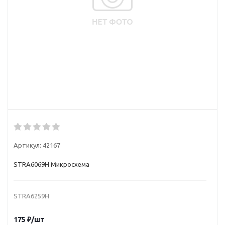
Артикул:
42167
STRA6069H Микросхема
STRA6259H
175
₽
/шт