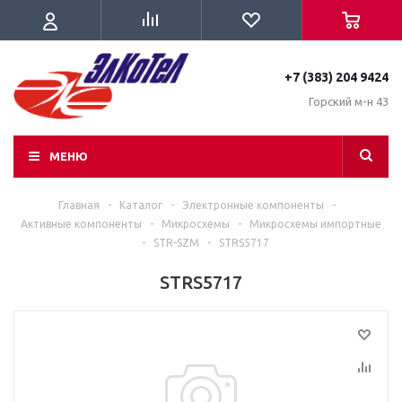
+7 (383) 204 9424
Горский м-н 43
МЕНЮ
Главная
-
Каталог
-
Электронные компоненты
-
Активные компоненты
-
Микросхемы
-
Микросхемы импортные
-
STR-SZM
-
STRS5717
STRS5717