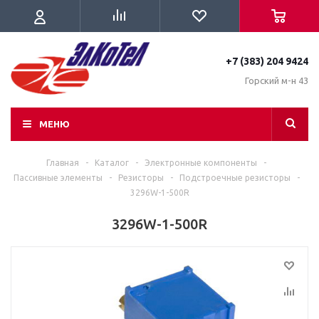
+7 (383) 204 9424
Горский м-н 43
МЕНЮ
Главная
-
Каталог
-
Электронные компоненты
-
Пассивные элементы
-
Резисторы
-
Подстроечные резисторы
-
3296W-1-500R
3296W-1-500R