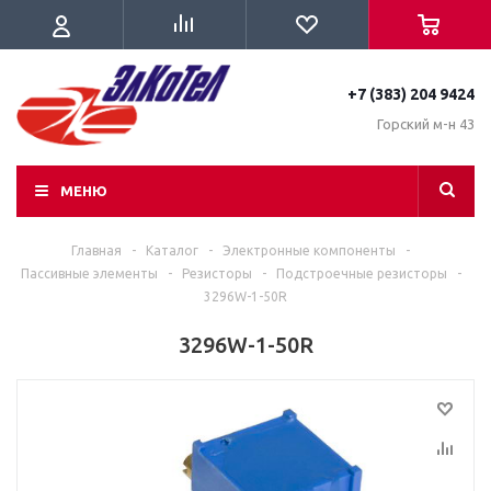
+7 (383) 204 9424
Горский м-н 43
МЕНЮ
Главная
-
Каталог
-
Электронные компоненты
-
Пассивные элементы
-
Резисторы
-
Подстроечные резисторы
-
3296W-1-50R
3296W-1-50R