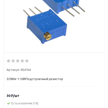
Артикул:
Я04764
3296W-1-50RПодстроечный резистор
30
₽
/шт
Есть в наличии
(18)