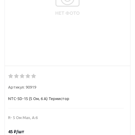
Артикул:
90919
NTC-5D-15 (5 Ом, 6 А) Термистор
R- 5 Ом Max, А:6
45
₽
/шт