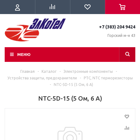
+7 (383) 204 9424
Горский м-н 43
МЕНЮ
Главная
-
Каталог
-
Электронные компоненты
-
Устройства защиты, предохранители
-
PTC, NTC терморезисторы
-
NTC-5D-15 (5 Ом, 6 А)
NTC-5D-15 (5 Ом, 6 А)