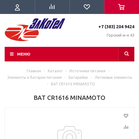
+7 (383) 204 9424
Горский м-н 43
МЕНЮ
Главная
-
Каталог
-
Источники питания
-
Элементы и батареи питания
-
Батарейки
-
Литиевые элементы
-
BAT CR1616 MINAMOTO
BAT CR1616 MINAMOTO