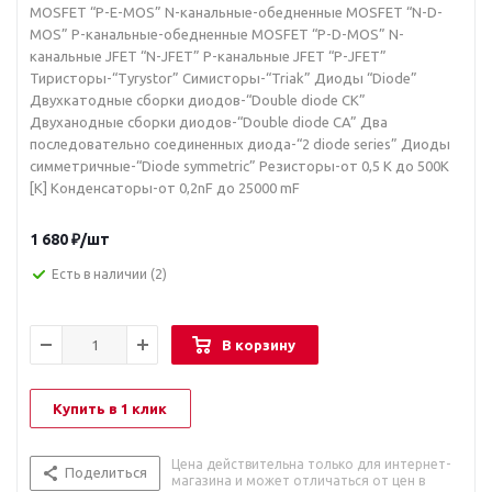
MOSFET “P-E-MOS” N-канальные-обедненные MOSFET “N-D-
MOS” P-канальные-обедненные MOSFET “P-D-MOS” N-
канальные JFET “N-JFET” P-канальные JFET “P-JFET”
Тиристоры-“Tyrystor” Симисторы-“Triak” Диоды “Diode”
Двухкатодные сборки диодов-“Double diode CK”
Двуханодные сборки диодов-“Double diode CA” Два
последовательно соединенных диода-“2 diode series” Диоды
симметричные-“Diode symmetric” Резисторы-от 0,5 К до 500К
[K] Конденсаторы-от 0,2nF до 25000 mF
1 680
₽
/шт
Есть в наличии
(2)
В корзину
Купить в 1 клик
Цена действительна только для интернет-
Поделиться
магазина и может отличаться от цен в