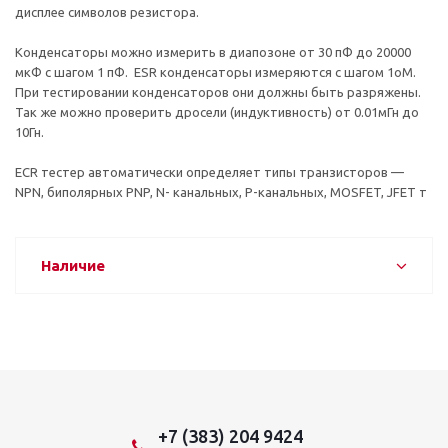
дисплее символов резистора.
Конденсаторы можно измерить в диапозоне от 30 пФ до 20000
мкФ с шагом 1 пФ. ESR конденсаторы измеряются с шагом 1оМ.
При тестировании конденсаторов они должны быть разряжены.
Так же можно проверить дросели (индуктивность) от 0.01мГн до
10Гн.
ECR тестер автоматически определяет типы транзисторов —
NPN, биполярных PNP, N- канальных, P-канальных, MOSFET, JFET т
Наличие
+7 (383) 204 9424