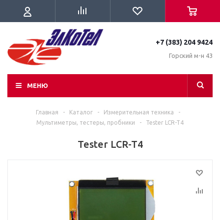
+7 (383) 204 9424
Горский м-н 43
МЕНЮ
Главная
-
Каталог
-
Измерительная техника
-
Мультиметры, тестеры, пробники
-
Tester LCR-T4
Tester LCR-T4