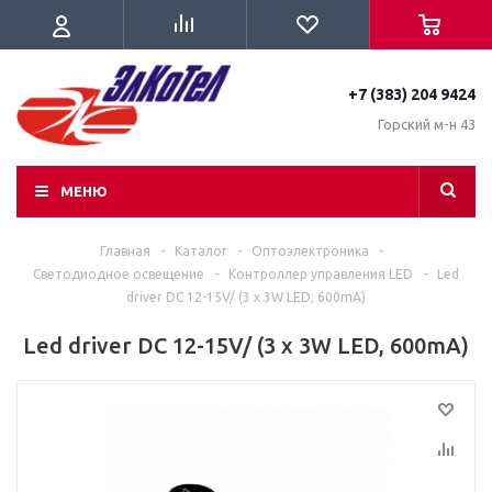
+7 (383) 204 9424
Горский м-н 43
МЕНЮ
Главная
-
Каталог
-
Оптоэлектроника
-
Светодиодное освещение
-
Контроллер управления LED
-
Led
driver DC 12-15V/ (3 х 3W LED, 600mA)
Led driver DC 12-15V/ (3 х 3W LED, 600mA)