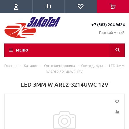
+7 (383) 204 9424
Горский м-н 43
МЕНЮ
Главная
-
Каталог
-
Оптоэлектроника
-
Светодиоды
-
LED 3MM
W ARL2-3214UWC 12V
LED 3MM W ARL2-3214UWC 12V