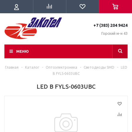
+7 (383) 204 9424
Горский м-н 43
МЕНЮ
Главная
-
Каталог
-
Оптоэлектроника
-
Светодиоды SMD
-
LED
B FYLS-0603UBC
LED B FYLS-0603UBC