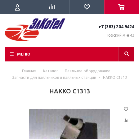
+7 (383) 204 9424
Горский м-н 43
МЕНЮ
Главная
-
Каталог
-
Паяльное оборудование
-
Запчасти для паяльников и паяльных станций
-
HAKKO C1313
HAKKO C1313