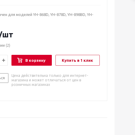
чен для моделей YH-868D, YH-878D, YH-898BD, YH-
/шт
чии
(2)
В корзину
Купить в 1 клик
Цена действительна только для интернет-
ься
магазина и может отличаться от цен в
розничных магазинах