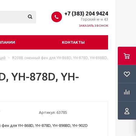
+7 (383) 204 9424
Горский м-н 43
ЗАКАЗАТЬ ЗВОНОК
МПАНИИ
КОНТАКТЫ
ций
-
R208B сменный фен для YH-868D, YH-878D, YH-898BD,
, YH-878D, YH-
Артикул:
63785
 фен для YH-868D, YH-878D, YH-898BD, YH-902D