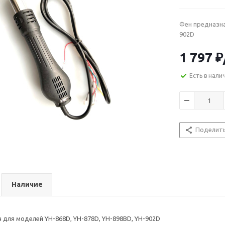
Фен предназна
902D
1 797
₽
Есть в нали
Поделит
Наличие
 для моделей YH-868D, YH-878D, YH-898BD, YH-902D