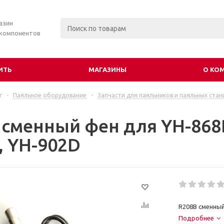
азин
 компонентов
ИТЬ
МАГАЗИНЫ
О КО
г
-
Паяльное оборудование
-
Запчасти для паяльников и паяльных стан
 сменный фен для YH-868D
, YH-902D
R208B сменный
Подробнее