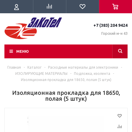
+7 (383) 204 9424
Горский м-н 43
МЕНЮ
Главная
-
Каталог
-
Расходные материалы для электроники
-
ИЗОЛИРУЮЩИЕ МАТЕРИАЛЫ
-
Подложка, изолента
-
Изоляционная прокладка для 18650, полая (5 штук)
Изоляционная прокладка для 18650,
полая (5 штук)