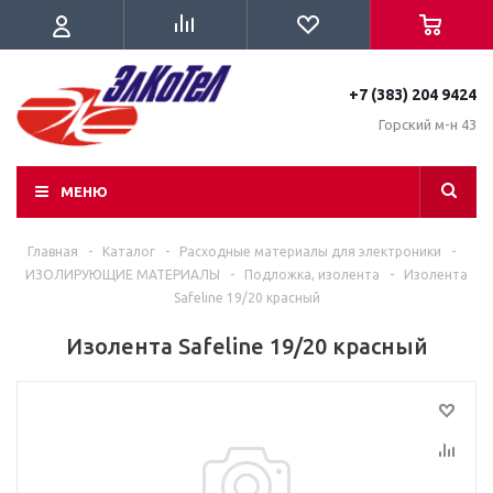
+7 (383) 204 9424
Горский м-н 43
МЕНЮ
Главная
-
Каталог
-
Расходные материалы для электроники
-
ИЗОЛИРУЮЩИЕ МАТЕРИАЛЫ
-
Подложка, изолента
-
Изолента
Safeline 19/20 красный
Изолента Safeline 19/20 красный