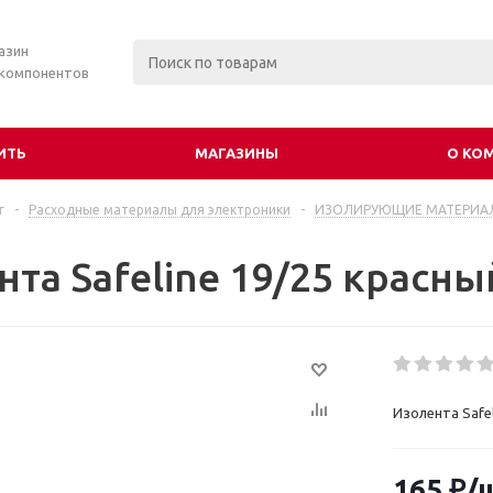
азин
 компонентов
ИТЬ
МАГАЗИНЫ
О КО
г
-
Расходные материалы для электроники
-
ИЗОЛИРУЮЩИЕ МАТЕРИА
та Safeline 19/25 красны
Изолента Safel
165
₽
/