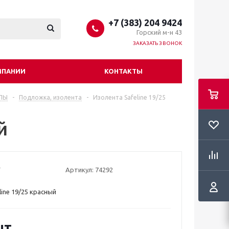
+7 (383) 204 9424
Горский м-н 43
ЗАКАЗАТЬ ЗВОНОК
МПАНИИ
КОНТАКТЫ
ЛЫ
-
Подложка, изолента
-
Изолента Safeline 19/25
й
Артикул:
74292
ine 19/25 красный
шт