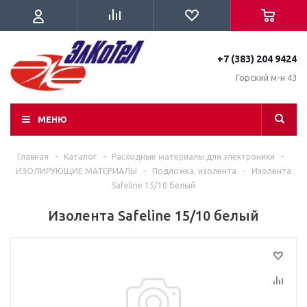
+7 (383) 204 9424
Горский м-н 43
МЕНЮ
Главная
-
Каталог
-
Расходные материалы для электроники
-
ИЗОЛИРУЮЩИЕ МАТЕРИАЛЫ
-
Подложка, изолента
-
Изолента
Safeline 15/10 белый
Изолента Safeline 15/10 белый