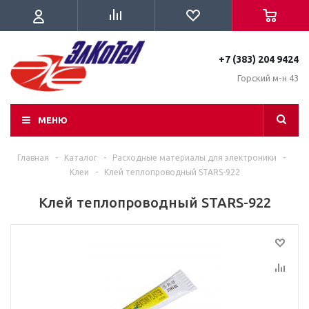
+7 (383) 204 9424
Горский м-н 43
МЕНЮ
Главная
-
Каталог
-
Расходные материалы для электроники
-
Клеи
-
Клей теплопроводный STARS-922
Клей теплопроводный STARS-922