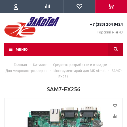
+7 (383) 204 9424
Горский м-н 43
МЕНЮ
Главная
-
Каталог
-
Средства разработки и отладки
-
Для микроконтроллеров
-
Инструментарий для МК Atmel
-
SAM7-
EX256
SAM7-EX256