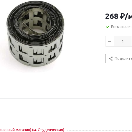
268
₽
/
Есть в нали
Поделит
озничный магазин) (м. Студенческая)