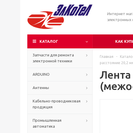
Интернет маг
электронных
КАТАЛОГ
КАК КУП
Запчасти для ремонта
Главная
-
Катало
электронной техники
расстояние 20,2 мм
Лента
ARDUINO
(межос
Антенны
Кабельно-проводниковая
продукция
Промышленная
автоматика