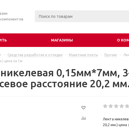
азин
 компонентов
ИТЬ
МАГАЗИНЫ
О КО
г
-
Средства разработки и отладки
-
Макетные платы
-
Прочие
-
Лен
.) цена за 1м
 никелевая 0,15мм*7мм, 3
евое расстояние 20,2 мм.
Лента никелев
20,2 мм.) цена 