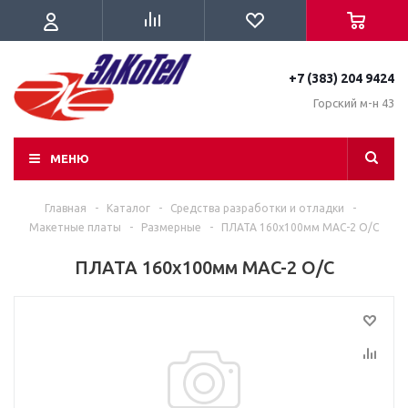
+7 (383) 204 9424
Горский м-н 43
МЕНЮ
Главная
-
Каталог
-
Средства разработки и отладки
-
Макетные платы
-
Размерные
-
ПЛАТА 160x100мм MAC-2 О/С
ПЛАТА 160x100мм MAC-2 О/С