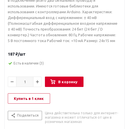
в подключении (всего два сигнальных провода) и
использовании. Имеются готовые библиотеки для
использования с контроллерами Arduino. Характеристики:
Дифференциальный вход с напряжением: ± 40 мВ
(Полномасштабная дифференциальное входное напряжение
± 40 мВ) Точность преобразования: 24 бит (24 бит / D
конвертер.) Частота обновления: 80 Гц Рабочее напряжение:
5 В постоянного тока Рабочий ток: <10 мА Размер: 24х15 мм
187
₽
/шт
Есть в наличии
(3)
В корзину
Купить в 1 клик
Цена действительна только для интернет-
Поделиться
магазина и может отличаться от цен в
розничных магазинах