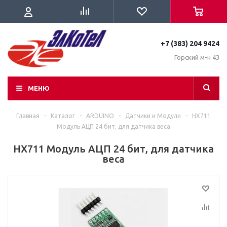
+7 (383) 204 9424
Горский м-н 43
МЕНЮ
Главная
-
Каталог
-
ARDUINO
-
Датчики и Модули
-
HX711
Модуль АЦП 24 бит, для датчика веса
HX711 Модуль АЦП 24 бит, для датчика
веса