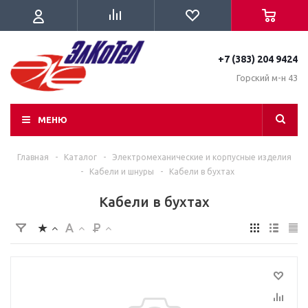
+7 (383) 204 9424
Горский м-н 43
МЕНЮ
Главная
-
Каталог
-
Электромеханические и корпусные изделия
-
Кабели и шнуры
-
Кабели в бухтах
Кабели в бухтах