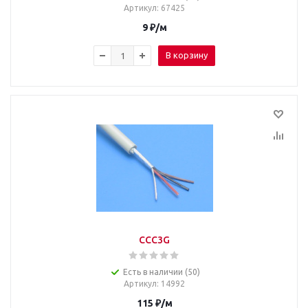
Артикул
: 67425
9
₽
/м
В корзину
CCC3G
Есть в наличии (50)
Артикул
: 14992
115
₽
/м