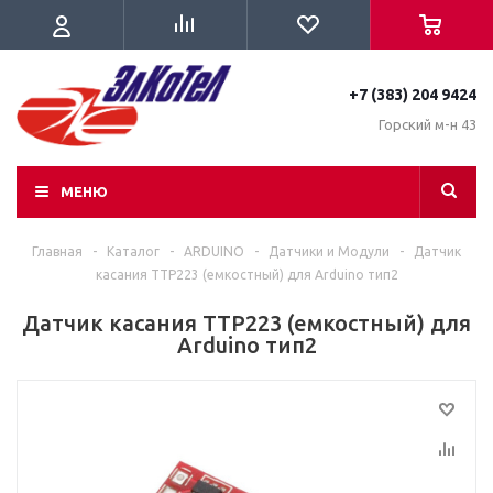
+7 (383) 204 9424
Горский м-н 43
МЕНЮ
Главная
-
Каталог
-
ARDUINO
-
Датчики и Модули
-
Датчик
касания TTP223 (емкостный) для Arduino тип2
Датчик касания TTP223 (емкостный) для
Arduino тип2