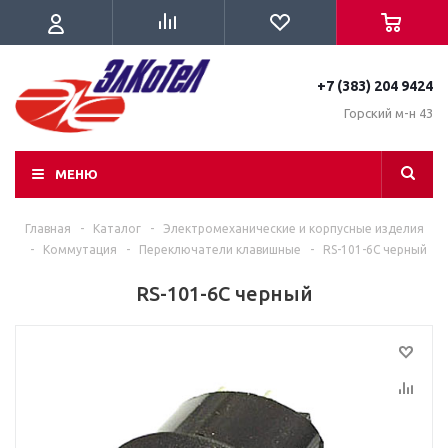
+7 (383) 204 9424
Горский м-н 43
МЕНЮ
Главная
-
Каталог
-
Электромеханические и корпусные изделия
-
Коммутация
-
Переключатели клавишные
-
RS-101-6C черный
RS-101-6C черный