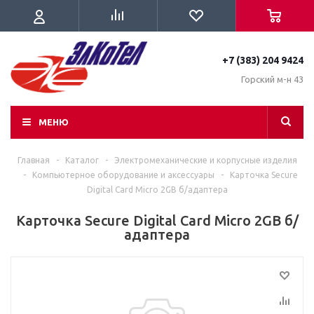
+7 (383) 204 9424
Горский м-н 43
МЕНЮ
Главная
-
Каталог
-
Электромеханические и корпусные изделия
-
Компьютерное оборудование и аксессуары
-
Карточка Secure
Digital Card Micro 2GB б/адаптера
Карточка Secure Digital Card Micro 2GB б/
адаптера