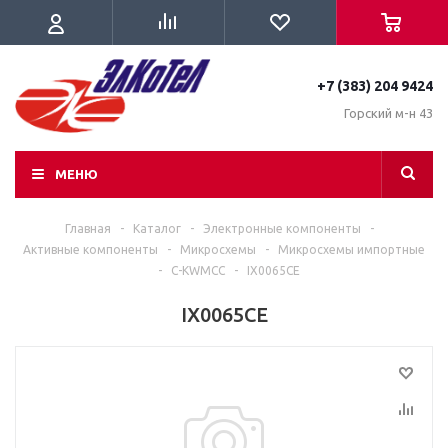
+7 (383) 204 9424
Горский м-н 43
МЕНЮ
Главная
-
Каталог
-
Электронные компоненты
-
Активные компоненты
-
Микросхемы
-
Микросхемы импортные
-
C-KWMCC
-
IX0065CE
IX0065CE