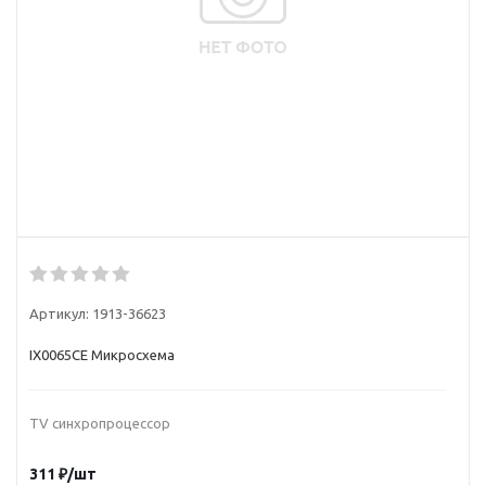
Артикул:
1913-36623
IX0065CE Микросхема
TV синхpопpоцессоp
311
₽
/шт