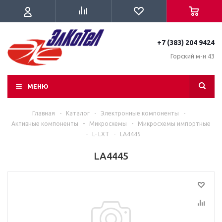
+7 (383) 204 9424
Горский м-н 43
МЕНЮ
Главная
-
Каталог
-
Электронные компоненты
-
Активные компоненты
-
Микросхемы
-
Микросхемы импортные
-
L- LXT
-
LA4445
LA4445