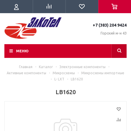
+7 (383) 204 9424
Горский м-н 43
МЕНЮ
Главная
-
Каталог
-
Электронные компоненты
-
Активные компоненты
-
Микросхемы
-
Микросхемы импортные
-
L- LXT
-
LB1620
LB1620