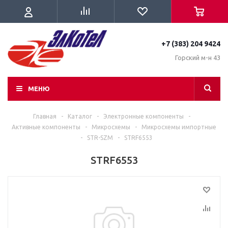
+7 (383) 204 9424
Горский м-н 43
МЕНЮ
Главная
-
Каталог
-
Электронные компоненты
-
Активные компоненты
-
Микросхемы
-
Микросхемы импортные
-
STR-SZM
-
STRF6553
STRF6553