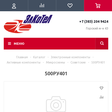
+7 (383) 204 9424
Горский м-н 43
МЕНЮ
Главная
-
Каталог
-
Электронные компоненты
-
Активные компоненты
-
Микросхемы
-
Советские
-
500РУ401
500РУ401